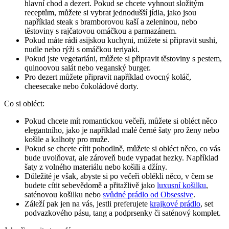
hlavní chod a dezert. Pokud se chcete vyhnout složitým
receptům, můžete si vybrat jednodušší jídla, jako jsou
například steak s bramborovou kaší a zeleninou, nebo
těstoviny s rajčatovou omáčkou a parmazánem.
Pokud máte rádi asijskou kuchyni, můžete si připravit sushi,
nudle nebo rýži s omáčkou teriyaki.
Pokud jste vegetariáni, můžete si připravit těstoviny s pestem,
quinoovou salát nebo veganský burger.
Pro dezert můžete připravit například ovocný koláč,
cheesecake nebo čokoládové dorty.
Co si obléct:
Pokud chcete mít romantickou večeři, můžete si obléct něco
elegantního, jako je například malé černé šaty pro ženy nebo
košile a kalhoty pro muže.
Pokud se chcete cítit pohodlně, můžete si obléct něco, co vás
bude uvolňovat, ale zároveň bude vypadat hezky. Například
šaty z volného materiálu nebo košili a džíny.
Důležité je však, abyste si po večeři oblékli něco, v čem se
budete cítit sebevědomě a přitažlivě jako
luxusní košilku
,
saténovou košilku nebo
svůdné prádlo od Obsessive
.
Záleží pak jen na vás, jestli preferujete
krajkové prádlo
, set
podvazkového pásu, tang a podprsenky či saténový komplet.