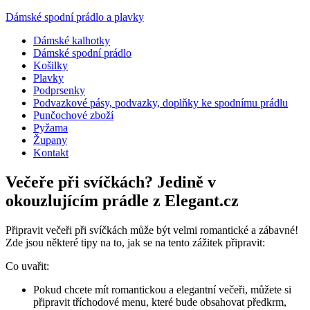
Dámské spodní prádlo a plavky
Dámské kalhotky
Dámské spodní prádlo
Košilky
Plavky
Podprsenky
Podvazkové pásy, podvazky, doplňky ke spodnímu prádlu
Punčochové zboží
Pyžama
Župany
Kontakt
Večeře při svíčkách? Jedině v
okouzlujícím prádle z Elegant.cz
Připravit večeři při svíčkách může být velmi romantické a zábavné!
Zde jsou některé tipy na to, jak se na tento zážitek připravit:
Co uvařit:
Pokud chcete mít romantickou a elegantní večeři, můžete si
připravit tříchodové menu, které bude obsahovat předkrm,